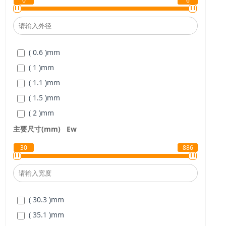
0
6
( 18 )
mm
( 19 )
mm
( 20 )
mm
( 0.6 )
mm
( 21 )
mm
( 1 )
mm
( 22 )
mm
( 1.1 )
mm
( 23 )
mm
( 1.5 )
mm
( 24 )
mm
( 2 )
mm
( 25 )
mm
( 2.1 )
mm
主要尺寸(mm)
Ew
( 26 )
mm
( 3 )
mm
( 27 )
mm
30
886
( 4 )
mm
( 28 )
mm
( 5 )
mm
( 29 )
mm
( 6 )
mm
( 30 )
mm
( 30.3 )
mm
( 31 )
mm
( 35.1 )
mm
( 32 )
mm