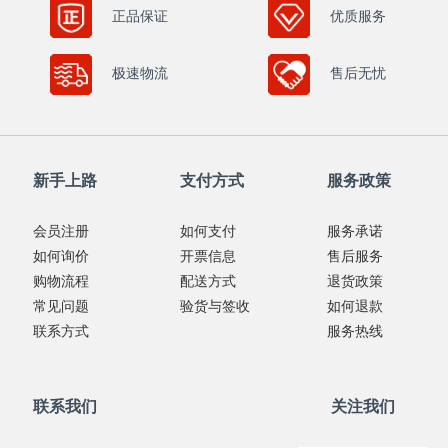
( 182 )
mm
正品保证
优质服务
( 102 )
mm
( 191.5 )
mm
( 103 )
mm
极速物流
售后无忧
( 192 )
mm
( 106 )
mm
( 195.5 )
mm
( 108 )
mm
( 205.5 )
mm
( 114 )
mm
( 209.5 )
mm
新手上路
支付方式
服务政策
( 115 )
mm
( 211 )
mm
( 120 )
mm
( 220 )
mm
会员注册
如何支付
服务承诺
( 126 )
mm
( 225 )
mm
如何询价
开票信息
售后服务
( 130 )
mm
购物流程
配送方式
退货政策
( 230 )
mm
( 132 )
mm
常见问题
验货与签收
如何退款
( 237 )
mm
( 138 )
mm
联系方式
服务热线
( 242 )
mm
( 140 )
mm
( 247 )
mm
( 145 )
mm
( 255 )
mm
联系我们
关注我们
( 150 )
mm
( 259 )
mm