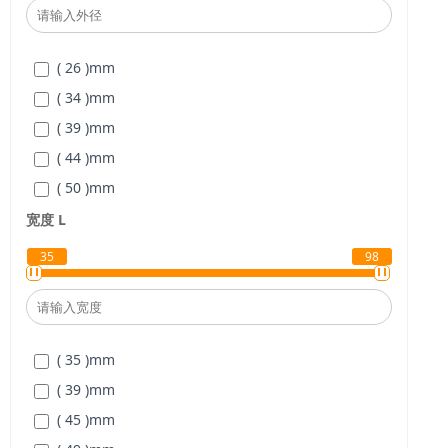
( 18,19,20,22,24,25,28,30,32,35,38,40 )
mm
( 26 )
mm
( 34 )
mm
( 39 )
mm
( 44 )
mm
( 50 )
mm
( 56 )
mm
宽度
L
( 68 )
mm
35
98
( 82 )
mm
( 35 )
mm
( 39 )
mm
( 45 )
mm