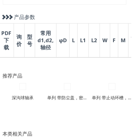
产品参数
PDF
常用
询
型
(N.
下
d1,d2,
φD
L
L1
L2
W
F
M
价
号
m)
载
轴径
推荐产品
深沟球轴承
单列 带防尘盖，密封圈型
单列 带止动环槽，带止动环槽及防尘盖型
本类相关产品