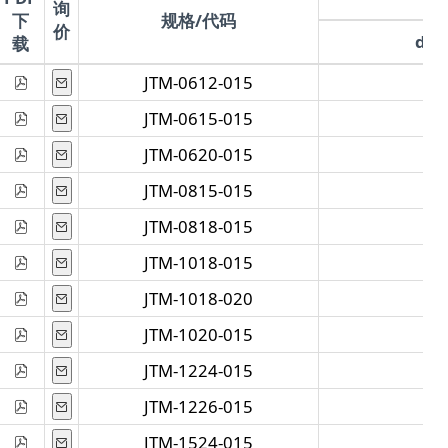
询
下
规格/代码
价
d1+
载
JTM-0612-015
JTM-0615-015
JTM-0620-015
JTM-0815-015
JTM-0818-015
JTM-1018-015
1
JTM-1018-020
1
JTM-1020-015
1
JTM-1224-015
1
JTM-1226-015
1
JTM-1524-015
1