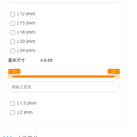
( 32 )
mm
( 12 )
mm
( 38 )
mm
( 15 )
mm
( 42 )
mm
( 18 )
mm
( 48 )
mm
( 20 )
mm
( 52 )
mm
( 24 )
mm
( 62 )
mm
( 26 )
mm
基本尺寸
s-0.05
( 30 )
mm
1
2
( 32 )
mm
( 44 )
mm
( 48 )
mm
( 1.5 )
mm
( 54 )
mm
( 2 )
mm
( 62 )
mm
( 66 )
mm
( 74 )
mm