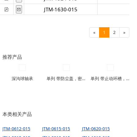
JTM-1630-015
1
«
1
2
»
推荐产品
深沟球轴承
单列 带防尘盖，密封圈型
单列 带止动环槽，带止动环槽及防尘盖型
本类相关产品
JTM-0612-015
JTM-0615-015
JTM-0620-015