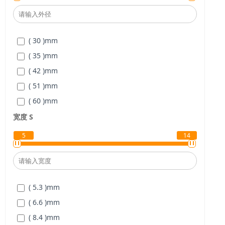
( 30 )
mm
( 35 )
mm
( 42 )
mm
( 51 )
mm
( 60 )
mm
( 77 )
mm
宽度
S
5
14
( 5.3 )
mm
( 6.6 )
mm
( 8.4 )
mm