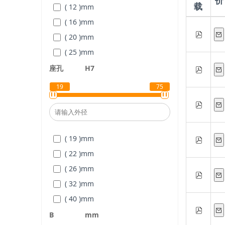
价
载
( 12 )
mm
( 16 )
mm
( 20 )
mm
( 25 )
mm
( 30 )
mm
座孔
H7
( 40 )
mm
19
75
( 50 )
mm
( 19 )
mm
( 22 )
mm
( 26 )
mm
( 32 )
mm
( 40 )
mm
( 47 )
mm
B
mm