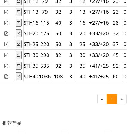
STH12
79
32
3
12
+27/+16
23
0/-1
STH13
79
32
3
13
+27/+16
23
0/-1
STH16
115
40
3
16
+27/+16
28
0/-1
STH20
175
50
3
20
+33/+20
32
0/-1
STH25
220
50
3
25
+33/+20
37
0/-1
STH30
290
82
3
30
+33/+20
45
0/-1
STH35
535
92
3
35
+41/+25
52
0/-2
STH40
1036
108
3
40
+41/+25
60
0/-2
«
1
»
推荐产品