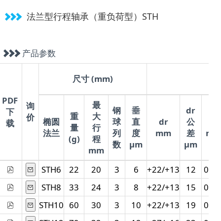
法兰型行程轴承（重负荷型）STH
产品参数
尺寸 (mm)
PDF
最
询
钢
垂
dr
下
重
大
价
椭圆
球
直
dr
公
D
载
量
行
法兰
列
度
mm
差
m
(g)
程
数
μm
μm
mm
STH6
22
20
3
6
+22/+13
12
0/-1
STH8
33
24
3
8
+22/+13
15
0/-1
STH10
60
30
3
10
+22/+13
19
0/-1