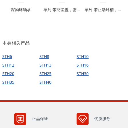
深沟球轴承
单列 带防尘盖，密封圈型
单列 带止动环槽，带止动环槽及防尘盖型
本类相关产品
STH6
STH8
STH10
STH12
STH13
STH16
STH20
STH25
STH30
STH35
STH40
正品保证
优质服务