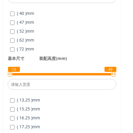
( 60 )
mm
( 40 )
mm
( 65 )
mm
( 47 )
mm
( 70 )
mm
( 52 )
mm
( 75 )
mm
( 62 )
mm
( 80 )
mm
( 72 )
mm
( 85 )
mm
( 80 )
mm
基本尺寸
装配高度(mm)
( 90 )
mm
( 85 )
mm
( 95 )
mm
13
49
( 90 )
mm
( 100 )
mm
( 100 )
mm
( 105 )
mm
( 110 )
mm
( 110 )
mm
( 13.25 )
mm
( 120 )
mm
( 120 )
mm
( 15.25 )
mm
( 125 )
mm
( 130 )
mm
( 16.25 )
mm
( 130 )
mm
( 150 )
mm
( 17.25 )
mm
( 140 )
mm