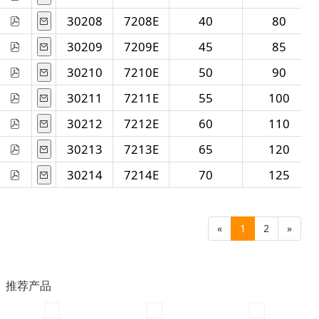
( 41.00 )
mm
30208
7208E
40
80
( 43.50 )
mm
30209
7209E
45
85
( 43.75 )
mm
30210
7210E
50
90
( 45.75 )
mm
( 49.00 )
mm
30211
7211E
55
100
30212
7212E
60
110
30213
7213E
65
120
30214
7214E
70
125
«
1
2
»
推荐产品