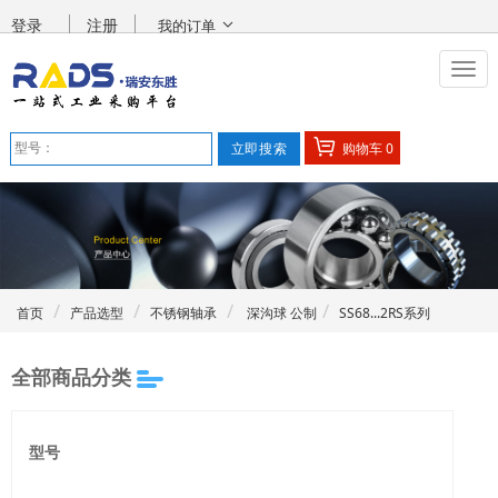
登录
注册
我的订单
购物车
0
首页
产品选型
不锈钢轴承
深沟球 公制
SS68...2RS系列
全部商品分类
型号